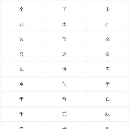
个
丫
山
丸
土
才
久
乇
么
义
之
檜
乞
也
习
乡
勺
亍
于
亏
亡
千
兀
紈
亿
卌
川