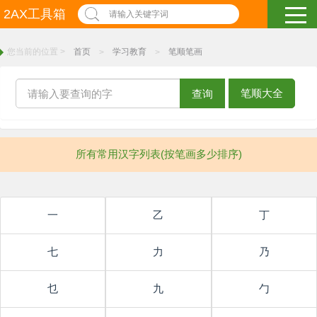
2AX工具箱
请输入关键字词
您当前的位置 >
首页
学习教育
笔顺笔画
>
>
笔顺大全
查询
所有常用汉字列表(按笔画多少排序)
一
乙
丁
七
力
乃
乜
九
勹