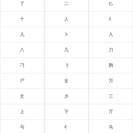
了
二
匕
十
人
亻
儿
卜
入
八
几
刀
刁
刂
鹮
尸
女
万
丈
彡
三
上
下
丌
与
彳
马