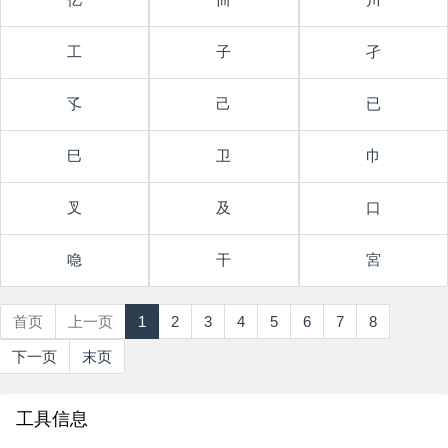
工
子
孑
孓
己
已
巳
卫
巾
叉
及
口
喼
干
宮
首页
上一页
1
2
3
4
5
6
7
8
下一页
末页
工具信息