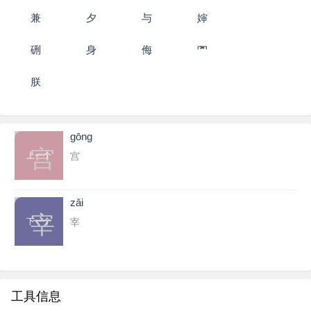
兼
夕
与
婶
硎
身
侮
罓
朕
ɡōnɡ
宫
上一个
宫
zǎi
宰
下一个
宰
工具信息