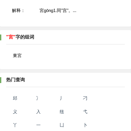
解释：
宮gōng1.同"宫"。...
"宮"
字的组词
東宮
热门查询
邱
冫
丿
刁
义
入
纽
弋
丫
一
凵
卜