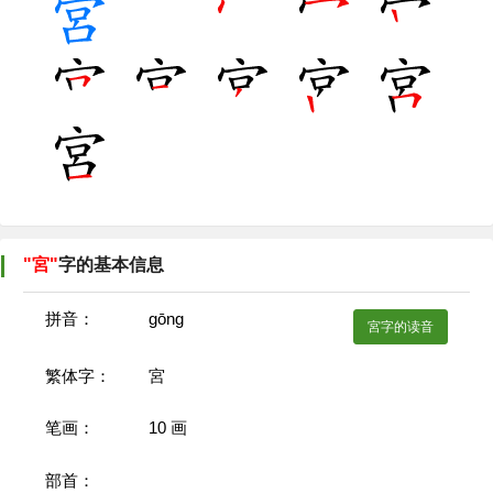
"宮"
字的基本信息
拼音：
ɡōnɡ
宮字的读音
繁体字：
宮
笔画：
10
画
部首：