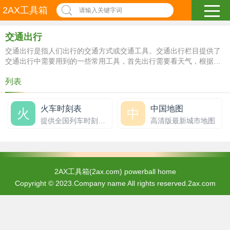
2AX工具箱
请输入关键字词
交通出行
交通出行是指人们出行的交通方式或交通工具。交通出行栏目提供了
交通出行中需要用到的一些常用工具，首先出行需要看天气，根据天
气情况预备雨伞等工具，还有乘坐公共交通工具之前一般需要查询公
列表
交路线、列车时间等等相关信息，如果是自驾小汽车，可能偶尔需要
了解下汽车油耗等。
火车时刻表
中国地图
火
中
提供全国列车时刻表,火车站查询。
高清版最新城市地图
2AX工具箱(2ax.com)
powerball home
Copyright © 2023.Company name All rights reserved.2ax.com