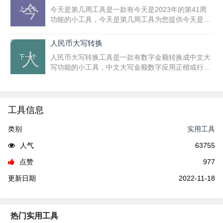
今
上一个
今天是第几周工具是一款有今天是2023年的第41周
功能的小工具，今天是第几周工具为您提供今天是什
么日子什么节日，今天是农历几月几日，今天是第几
周、星期几。可以查询今天是今年第几周、本月第几
人民币大写转换
周、今日公历、今日农历、星期几等信息，免去了您
人
下一个
人民币大写转换工具是一款有数字金额转换成中文大
计算的烦恼。
写功能的小工具，中文大写金额数字应用正楷或行书
填写，如壹、贰、叁、肆、伍、陆、柒、捌、玖、
拾、佰、仟、万、亿、元、角、分、零、整(正)等字
样。不得用一、二(两)、三、四、五、六、七、八、
九、十、廿、毛、另(或0)填写，不得自造简化字。
工具信息
功能是将小写金额转换成大写金额格式，符合财务格
式，使用极其简单；免去在填写报销单、汇款单时不
类别
实用工具
会写金额大写的尴尬！ 如果大写数字一到十书写中使
人气
63755
用繁体字，如贰、陆、亿、万、圆的，也应受理。
一、中文大写金额数字到"元"为止的，在"元"之后，
点赞
977
应写"整"(或"正")字，在"角"之后，可以不写"整"
(或"正")字。 二、中文大写金额数字前应标明"人民
更新日期
2022-11-18
币"字样，大写金额数字有"分"的，"分"后面不写"整"
(或"正")字。 三、大写金额数字应紧接"人民币"字样
填写，不得留有空白。大写金额数字前未印"人民
热门实用工具
币"字样的，应加填"人民币"三字。在票据和结算凭证