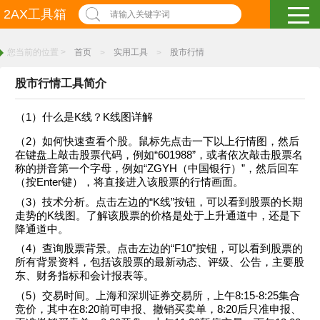
2AX工具箱
请输入关键字词
您当前的位置 >
首页
实用工具
股市行情
>
>
股市行情工具简介
（1）什么是K线？K线图详解
（2）如何快速查看个股。鼠标先点击一下以上行情图，然后
在键盘上敲击股票代码，例如“601988”，或者依次敲击股票名
称的拼音第一个字母，例如“ZGYH（中国银行）”，然后回车
（按Enter键），将直接进入该股票的行情画面。
（3）技术分析。点击左边的“K线”按钮，可以看到股票的长期
走势的K线图。了解该股票的价格是处于上升通道中，还是下
降通道中。
（4）查询股票背景。点击左边的“F10”按钮，可以看到股票的
所有背景资料，包括该股票的最新动态、评级、公告，主要股
东、财务指标和会计报表等。
（5）交易时间。上海和深圳证券交易所，上午8:15-8:25集合
竞价，其中在8:20前可申报、撤销买卖单，8:20后只准申报、