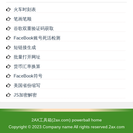
大写金额栏内不得预印固定的"仟、佰、拾、万、
仟、佰、拾、元、角、分"字样。 四、阿拉伯数字小
火车时刻表
写金额数字中有"0"时，中文大写应按照汉语语言规
笔画笔顺
律、金额数字构成和防止涂改的要求进行书写。
谷歌双重验证码获取
FaceBook账号死活检测
短链接生成
批量打开网址
货币汇率换算
FaceBook符号
美国省份缩写
JS加密解密
2AX工具箱(2ax.com)
powerball home
Copyright © 2023.Company name All rights reserved.2ax.com