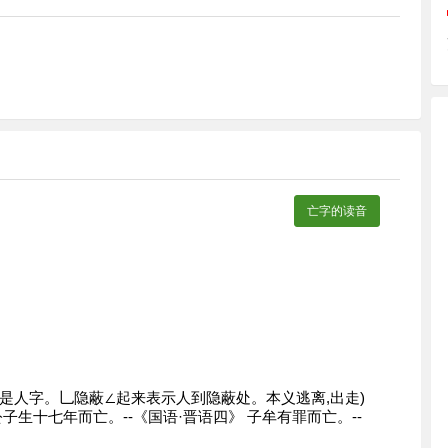
亡字的读音
入”是人字。乚隐蔽∠起来表示人到隐蔽处。本义逃离,出走)
公子生十七年而亡。--《国语·晋语四》 子牟有罪而亡。--