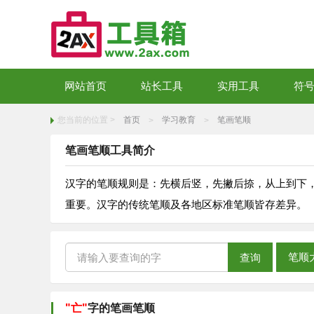
网站首页
站长工具
实用工具
符
您当前的位置 >
首页
学习教育
笔画笔顺
>
>
笔画笔顺工具简介
汉字的笔顺规则是：先横后竖，先撇后捺，从上到下
重要。汉字的传统笔顺及各地区标准笔顺皆存差异。
笔顺
查询
"亡"
字的笔画笔顺