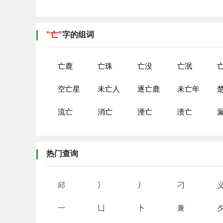
"亡"
字的组词
亡鹿
亡珠
亡没
亡泯
空亡星
未亡人
逐亡鹿
未亡年
流亡
消亡
湮亡
溃亡
热门查询
邱
冫
丿
刁
一
凵
卜
兼