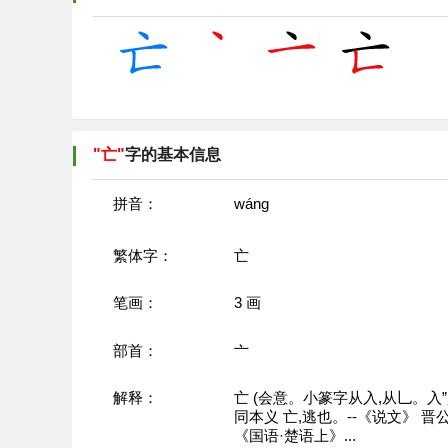
"亡"
字的基本信息
拼音：
wánɡ
繁体字：
亡
笔画：
3
画
部首：
亠
解释：
亡 (会意。小篆字从入,从乚。
同本义 亡,逃也。--《说文》 晋
《国语·楚语上》...