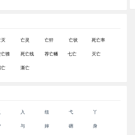
亡灭
亡灵
亡犴
亡状
死亡率
楚亡骓
死亡线
荐亡幡
七亡
灭亡
漏亡
澌亡
义
入
纽
弋
丫
夕
与
婶
硎
身