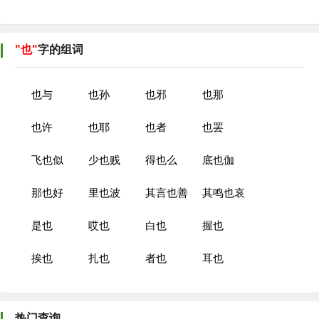
"也"
字的组词
也与
也孙
也邪
也那
也许
也耶
也者
也罢
飞也似
少也贱
得也么
底也伽
那也好
里也波
其言也善
其鸣也哀
是也
哎也
白也
握也
挨也
扎也
者也
耳也
热门查询