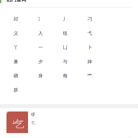
邱
冫
丿
刁
义
入
纽
弋
丫
一
凵
卜
兼
夕
与
婶
硎
身
侮
罓
朕
qǐ
乞
上一个
乞