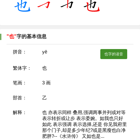
"也"
字的基本信息
拼音：
yě
也字的读音
繁体字：
也
笔画：
3
画
部首：
乙
解释：
也 亦表示同样 叠用,强调两事并列或对等
表示转折或让步 表示委婉。如我也只好
如此 表示强调 表示选择,还是 你见我府里
那个门子,却是多少年纪?或是黑瘦也白净
肥胖?--《水浒传》 又如也是...