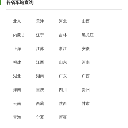
各省车站查询
北京
天津
河北
山西
内蒙古
辽宁
吉林
黑龙江
上海
江苏
浙江
安徽
福建
江西
山东
河南
湖北
湖南
广东
广西
海南
重庆
四川
贵州
云南
西藏
陕西
甘肃
青海
宁夏
新疆