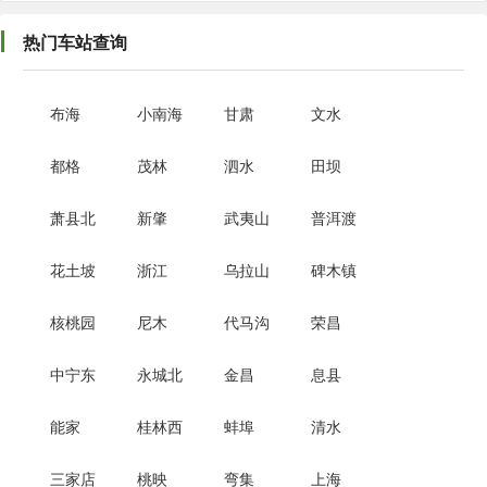
热门车站查询
布海
小南海
甘肃
文水
都格
茂林
泗水
田坝
萧县北
新肇
武夷山
普洱渡
花土坡
浙江
乌拉山
碑木镇
核桃园
尼木
代马沟
荣昌
中宁东
永城北
金昌
息县
能家
桂林西
蚌埠
清水
三家店
桃映
弯集
上海