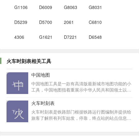
G1106
D6009
G8063
G8031
D5239
D5700
2061
C6810
4306
G1621
D7221
D6548
火车时刻表相关工具
中国地图
中
上一个
中国地图工具是一款有高清版最新城市地图功能的小
工具，中国地图指着重展示中华人民共和国领土以及
疆域内各类地理要素的分布的地图。按照地图的一般
分类方法，中国地图分为政区地图、地形图、自然地
火车时刻表
火
理地图、人文地理地图、卫星影像地图等类型。国家
下一个
火车时刻表是铁路部门根据铁路运行图编制并提供给
测绘地理信息局对中国地图的图面范围、国界线、重
旅客了解所有列车始发，停靠，终点站的站点信息及
要岛屿的绘制等有着严格的规定。 中国地图一般是指
始发时间，到达时间，停靠时间等的表格。列车时刻
表示中华人民共和国领土范围内各类地理事物的地
查询系统为您提供全国各大火车站最新列车时刻表查
图，因此按照表示的内容进行分类，中国地图一般分
询、火车时刻表查询,为您的出行带来便利。