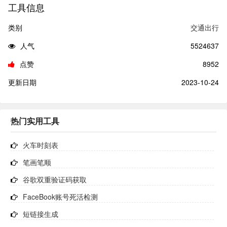
为以下几类： 中国政区图 中国政区图：表示中国的
工具信息
行政区划的地图，一般用境界线加质底法表示。属于
下文中的人文地理专题地图，但因太过常见且数量众
类别
交通出行
多而单独分为一类。最常见的中国政区图为分省政区
图，偶尔可见划分至地级或县级行政区划的中国政区
人气
5524637
图。 [2] 中国地形图 中国地形（地势）图：表示中国
地形的地图。一般用等高线加分层设色的方法表示，
点赞
8952
也有使用晕渲法加分层设色的方法表示的。属于下文
中的自然地理专题地图，但因地形要素在所有地图要
更新日期
2023-10-24
素中重要程度极高而单独分为一类。
热门实用工具
火车时刻表
笔画笔顺
谷歌双重验证码获取
FaceBook账号死活检测
短链接生成