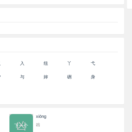
义
入
纽
丫
弋
夕
与
婶
硎
身
xiōnɡ
凶
凶
下一个