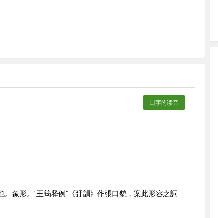
凵字的读音
口也。象形。"王筠释例"《弙韻》作張口貌，案此形容之詞