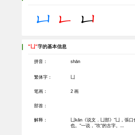
"凵"
字的基本信息
拼音：
shān
繁体字：
凵
笔画：
2
画
部首：
解释：
凵kǎn《说文．凵部》"凵，張
也。"一说，"坎"的古字。...