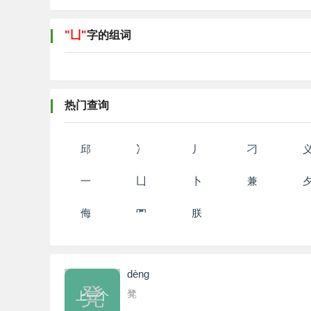
"凵"
字的组词
热门查询
邱
冫
丿
刁
一
凵
卜
兼
侮
罓
朕
dènɡ
凳
凳
上一个