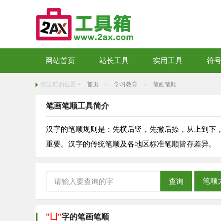
网站首页
站长工具
实用工具
符
您当前的位置 >
首页
学习教育
笔画笔顺
>
>
笔画笔顺工具简介
汉字的笔顺规则是：先横后竖，先撇后捺，从上到下
重要。汉字的传统笔顺及各地区标准笔顺皆存差异。
笔顺
查询
"凵"
字的笔画笔顺